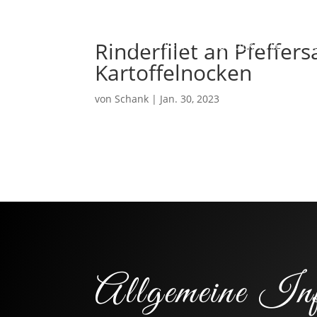
Rinderfilet an Pfeffe
STARTSEITE
ABHOLKARTE
Kartoffelnocken
von
Schank
|
Jan. 30, 2023
Allgemeine Inf